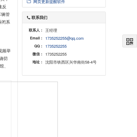
网页更新提醒软件
速反
车辆管
联系我们
诉闭系
联系人：
王经理
Email：
1735252255@qq.com
QQ：
1735252255
视频举
微信：
1735252255
确切
地址：
沈阳市铁西区兴华南街58-4号
馆、