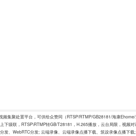
集聚处置平台，可供给众赞同（RTSP/RTMP/GB28181/海康Ehome
下级联，RTSP\RTMP转GB/T28181，H.265播放，云台局限，视频对讲
FLV分发、WebRTC分发; 云端录像、云端录像点播下载、筑设录像点播下载;