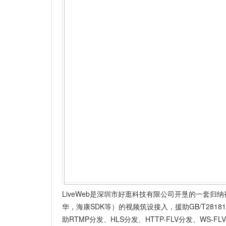
LiveWeb是深圳市好逛科技有限公司开垦的一套归纳视频
华，海康SDK等）的视频筑设接入，援助GB/T28181上
助RTMP分发、HLS分发、HTTP-FLV分发、WS-