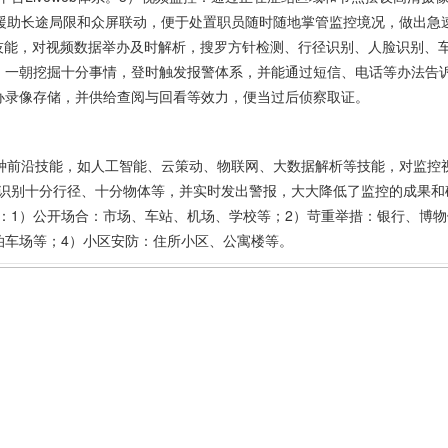
系还援助长途局限和众屏联动，便于处置职员随时随地掌管监控境况，做出急
析技能，对视频数据举办及时解析，搜罗方针检测、行径识别、人脸识别、
：一朝挖掘十分事情，登时触发报警体系，并能通过短信、电话等办法告
办录像存储，并供给查阅与回看等效力，便当过后侦察取证。
了众种前沿技能，如人工智能、云策动、物联网、大数据解析等技能，对监控
识别十分行径、十分物体等，并实时发出警报，大大降低了监控的成果和
：1）公开场合：市场、车站、机场、学校等；2）苛重举措：银行、博物
泊车场等；4）小区安防：住所小区、公寓楼等。