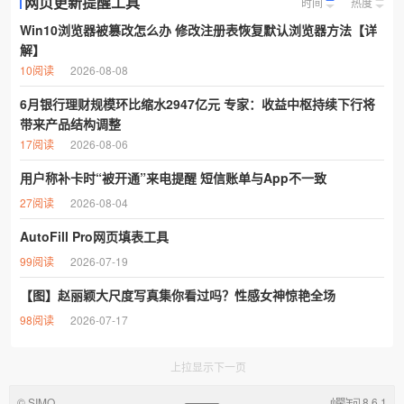
网页更新提醒工具
时间
热度
Win10浏览器被篡改怎么办 修改注册表恢复默认浏览器方法【详
解】
10阅读
2026-08-08
6月银行理财规模环比缩水2947亿元 专家：收益中枢持续下行将
带来产品结构调整
17阅读
2026-08-06
用户称补卡时“被开通”来电提醒 短信账单与App不一致
27阅读
2026-08-04
AutoFill Pro网页填表工具
99阅读
2026-07-19
【图】赵丽颖大尺度写真集你看过吗？性感女神惊艳全场
98阅读
2026-07-17
上拉显示下一页
© SIMO
8.6.1