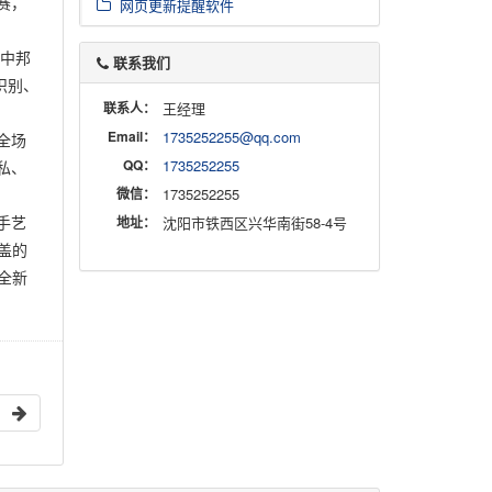
赛，
网页更新提醒软件
年中邦
联系我们
识别、
联系人：
王经理
Email：
1735252255@qq.com
全场
QQ：
1735252255
私、
微信：
1735252255
手艺
地址：
沈阳市铁西区兴华南街58-4号
盖的
全新