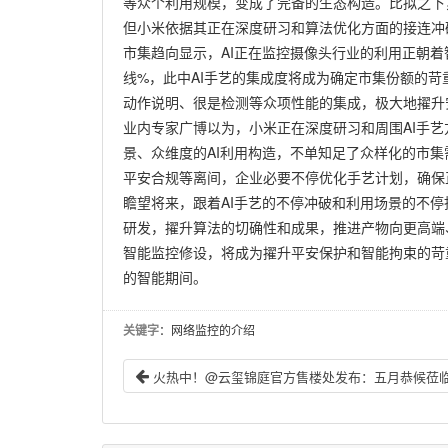
等众个利用规模，变成了完备的生态构造。比拟之下
但小米依据其正在深度研习和算法优化方面的接连冲
市集趋向显示，AI正在监控摄像头行业的利用正朝着
线%，此中AI手艺的集成度将成为确定市集份额的苛
动作说明、很是检测等众项性能的集成，极大地擢升
业内专家广博以为，小米正在深度研习和周围AI手
景、众维度的AI利用构造，不单知足了众样化的市
平安合规等离间，企业必要不停优化手艺计划，确保
瞻望将来，跟着AI手艺的不停冲破和利用场景的不
研发，擢升算法的切确性和成果，推进产物向更高端
智能监控修设，将成为擢升平安保护和智能拘束的苛
的智能期间。
关键字
：网络监控的介绍