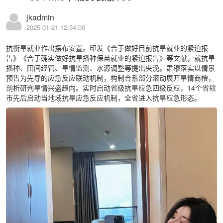
jkadmin
2025-01-21 12:54:00
抗衡旱就业作出摆布安置。印发《合于做好目前抗旱就业的紧迫报
告》《合于确实做好抗旱播种保苗就业的紧迫报告》等文献，就抗旱
播种、田间经管、旱情监测、水源调整等提出央浼。肃穆落实以情景
预告为先导的应急反应联动机制，构制合系部分滚动展开旱情商榷，
剖析研判旱情兴盛趋向。实时启动省级抗旱应急四级反应，14个省辖
市先后启动当地域抗旱应急反应机制，全省进入抗旱应急形态。