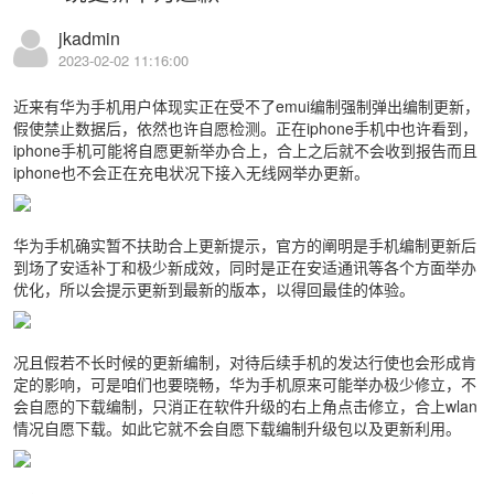
jkadmin
2023-02-02 11:16:00
近来有华为手机用户体现实正在受不了emui编制强制弹出编制更新，
假使禁止数据后，依然也许自愿检测。正在iphone手机中也许看到，
iphone手机可能将自愿更新举办合上，合上之后就不会收到报告而且
iphone也不会正在充电状况下接入无线网举办更新。
华为手机确实暂不扶助合上更新提示，官方的阐明是手机编制更新后
到场了安适补丁和极少新成效，同时是正在安适通讯等各个方面举办
优化，所以会提示更新到最新的版本，以得回最佳的体验。
况且假若不长时候的更新编制，对待后续手机的发达行使也会形成肯
定的影响，可是咱们也要晓畅，华为手机原来可能举办极少修立，不
会自愿的下载编制，只消正在软件升级的右上角点击修立，合上wlan
情况自愿下载。如此它就不会自愿下载编制升级包以及更新利用。