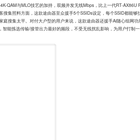
于4K-QAM与MLO技艺的加持，双频并发无线Mbps，比上一代RT-AX86U P
搜集照料方面，这款途由器至众援手5个SSIDs设定，每个SSID都能够
家庭搜集太平。对付大户型的用户来说，这款途由器还援手Ai随心组网功
艺，智能拣选传输/接管出力最好的频段，不受无线扰乱影响，为用户打制一