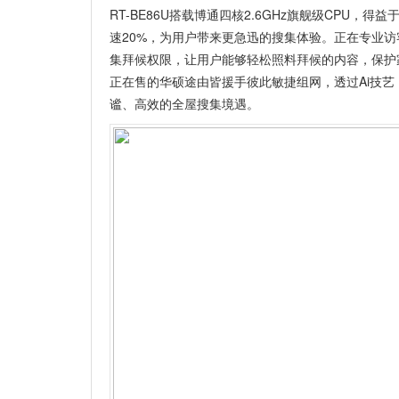
RT-BE86U搭载博通四核2.6GHz旗舰级CPU，得益
速20%，为用户带来更急迅的搜集体验。正在专业访客
集拜候权限，让用户能够轻松照料拜候的内容，保护
正在售的华硕途由皆援手彼此敏捷组网，透过Ai技
谧、高效的全屋搜集境遇。