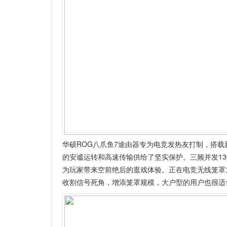
华硕ROG八爪鱼7途由器专为电竞发热友打制，搭载新一
的安谧运转和高速传输供给了坚实保护。三频并发1300
为玩家带来空前绝后的逛戏体验。正在电竞无线笼罩
收割信号死角，增添笼罩规模，大户型的用户也很适