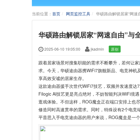
当前位置：
首页
网页监控工具
华硕路由解锁居家“网速
华硕路由解锁居家“网速自由”与
2025-06-10 19:05:00
jkadmin
原创
跟着居家场景对搜集职能的需求不断攀升，若何让家
求。今天，华硕途由器携WiFi7旗舰新品、电竞神
享高效安谧的居家生存。
这款途由器援手次世代WiFi7技艺，双频并发速度达72
Filogic Al技艺更是亮点绝对，不妨智能判决W
逛戏体验。不但这样，ROG魔盒正在端口安排上也尽
修造同时高速贯串的需求。同时，特殊设有2个电竞
平昔思入手电竞途由器的用户来说，ROG魔盒是一