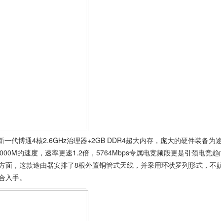
代博通4核2.6GHz治理器+2GB DDR4超大内存，庞大的硬件装备为
0M的速度，速率更速1.2倍，5764Mbps专属电竞频段更是引颈电竞趋
方面，这款途由器安排了8根外置铜管式天线，并采用环状罗列形式，不
合入手。