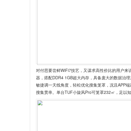
对付思要尝鲜WiFi7技艺，又谋求高性价比的用户来说
器，搭配DDR4 1GB超大内存，具备庞大的数据
敏捷调一天线角度，轻松优化搜集笼罩，况且APP端
搜集贯串。单台TUF小旋风Pro可笼罩232㎡，足