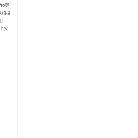
ro更
扶植搜
用，
个安