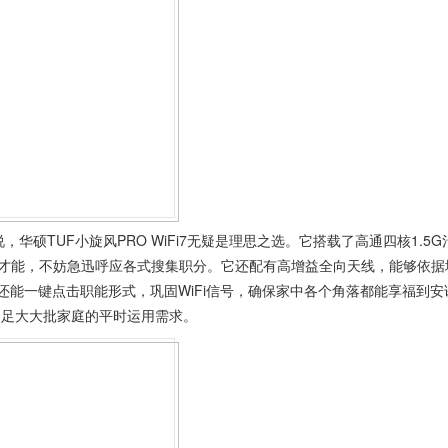
，华硕TUF小旋风PRO WiFi7无疑是理思之选。它搭载了高通四核1.5G
治理才能，不妨急迅呼应各式搜集职分。它还配有高增益全向天线，能够依据
还能一键点击职能形式，巩固WiFi信号，确保家中各个角落都能享福到安
以知足大大批家庭的平时运用需求。