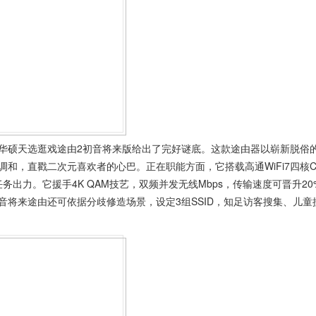
华硕天选逛戏途由2初音将来版给出了完好谜底。这款途由器以崭新脱俗
和，直戳二次元喜欢者的心巴。正在职能方面，它搭载高通WiFi7四核C
务出力。它援手4K QAM技艺，双频并发无线Mbps，传输速度可晋升20
将来途由还可依据分歧修造场景，设定3组SSID，知足访客搜集、儿童