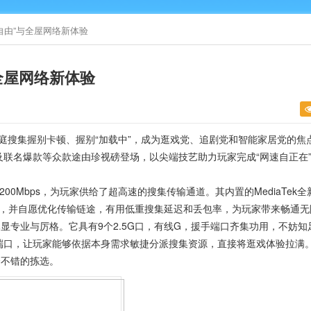
自由”与全屋网络新体验
全屋网络新体验
庭搜集握别卡顿、握别“加载中”，成为逛戏党、追剧党和智能家居党的焦
机及联名爆款等众款途由珍视磅登场，以尖端技艺助力玩家完成“网速自正在
00Mbps，为玩家供给了超高速的搜集传输通道。其内置的MediaTek全
iFi境遇，并自愿优化传输链途，有用低重搜集延迟和丢包率，为玩家带来畅通
显专业与厉格。它具有9个2.5G口，有线G，援手端口齐集功用，不妨知
端口，让玩家能够依据本身需求敏捷分派搜集资源，直接将逛戏体验拉满
个不错的拣选。