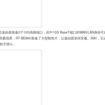
途由器装备2个10G高级端口，此中10G BaseT端口的WAN/LAN身份可
载场景，RT-BE88U装备了大型散热片，让途由器加倍安谧。同时，它
排的天线%。