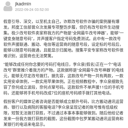
jkadmin
2022-09-24 03:52:00
假意引导、深交，以至机主自己，诈欺改号软件诈骗的案例屡有爆
发。邦度工信部曾众次发展专项整饬步履，但仍有改号软件生动搜
集。极少改号软件卖家称我方的产物是“全网最牛改号神器”，能够“一
键变身随意号码”，并声援客户指定号码免费测试。此中有一款改号
软件声援联通、搬动、电信等运营商的随意号段，设定标的号段后，
能够以随意号码拨通，且能显示归属地。搜集平安专家称改号软件很
难识别，运营商也无法樊篱。
“能够改成任何你念要的号码打电线日，李众泉(假名)正在一个“电话
改号”群里推介着我方的产物。这款据称是“全网最牛改号神器”的电线
元，能够无尽定改号拨打。据先容，这款改号产物一共有两款，一款
实用安卓体例，一款实用苹果体例。正在视频教程中，李众泉细致先
容了奈何成立波段，奈何点窜号码。这款软件不单声援11位的手机号
码，还能够将手机号码改成7位的座机号码顺手拨打其他电话。
假扮客户的媒体记者咨询是否能够成立额外号码，比方搬动通讯运营
商、银行以及病院的客服电话?李众泉呈现记者的账号惟有低级权
限，短暂无法拨打获胜，不过通过本事本事能够做到。随后他给记者
发来一份我方拨打获胜的截图，这份截图中包罗某搬动通讯运营商和
某银行的电话来电显示。