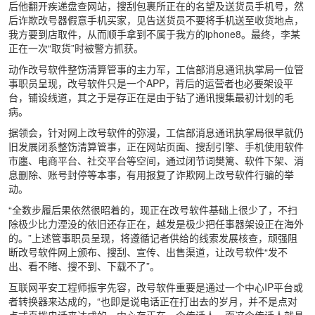
后他翻开疾递盘查网站，搜刮包裹所正在的名望及送货员手机号，然
后诈欺改号器假意手机买家，见告送货员不要将手机送至收货地点，
我方要到店取件，从而顺手拿到不属于我方的iphone8。最终，李某
正在一次“取货”时被警方抓获。
动作改号软件整饬清算管事的主力军，工信部消息通讯执掌局一位管
事职员呈现，改号软件只是一个APP，背后的运营者也必要架设平
台，铺设线道，其之于是存正在是由于钻了通讯搜集最初计划的毛
病。
据领会，针对网上改号软件的弥漫，工信部消息通讯执掌局很早就仍
旧发展闭系整饬清算管事，正在网站页面、搜刮引擎、手机使用软件
市廛、电商平台、社交平台等空间，通过闭节词樊篱、软件下架、消
息删除、账号封停等本事，有用报复了诈欺网上改号软件行骗的举
动。
“全数步履后果依然很昭着的，现正在改号软件基础上很少了，不扫
除极少比力湮没的依旧还存正在，越发是极少把任事器架设正在海外
的。”上述管事职员呈现，将遵循记者供给的线索发展核查，顽强阻
断改号软件网上颁布、搜刮、宣传、出售渠道，让改号软件“发不
出、看不睹、搜不到、下载不了”。
互联网平安工程师振宇先容，改号软件重要是通过一个中心IP平台或
者转换器来达成的，“也即是说电话正在打出去的岁月，并不是点对
点式直拨电话来达成的，中心存正在一个传话人，而这个传话人就具