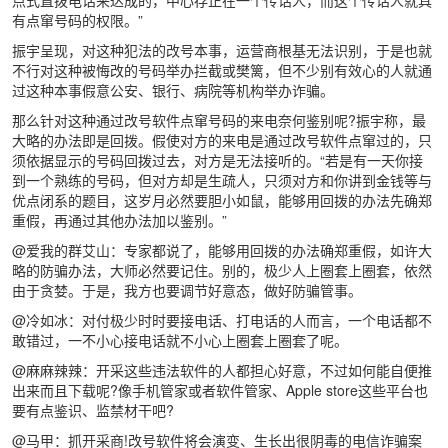
有点窜号码的权限。”
振宇呈现，对这种犯法的改号本事，运营商根基无法识别，于是也就
不行对这种被悔改的号码举办拦截或樊篱，但不少别有效心的人就通
过这种本事假意公安、银行、病院等机构举办诈骗。
那么针对这种通过改号软件点窜号码的来电奈何鉴别呢?振宇称，最
大略的办法即是回拨。假使对方的来电是通过改号软件点窜过的，只
须依据显示的号码回拨过去，对方是无法接听的。“若是有一天你接
到一个熟练的号码，但对方却是生疏人，只须对方和你讲到金钱等与
优点闭系的题目，这岁月必然要胆小如鼠，能够用回拨的办法先确郑
重假，再通过其他办法加以鉴别。”
@爱我的群艾山：专家都说了，能够用回拨的办法确郑重假，如许大
略的防骗办法，大师必然要记住。别的，极少人上圈套上圈套，依然
由于贪婪。于是，我方也要调节好意态，做好防骗管事。
@冷如冰：对付极少时时要接电话、打电话的人而言，一个电话都不
敢错过，一不小心接电话就不小心上圈套上圈套了呢。
@麻麻辣辣：开采这些违法软件的人都担心好意，不过如何能自便推
出来而且下载呢?像手机管家或者软件管家、Apple store这些平台也
要有点鉴识、监禁材干吧?
@马甲：抓开采商!改号软件将会演变、生长出很阴毒的电信诈骗案