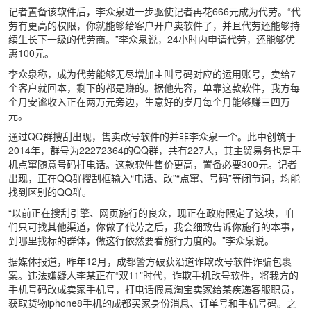
记者置备该软件后，李众泉进一步驱使记者再花666元成为代劳。“代
劳有更高的权限，你就能够给客户开户卖软件了，并且代劳还能够持
续生长下一级的代劳商。”李众泉说，24小时内申请代劳，还能够优
惠100元。
李众泉称，成为代劳能够无尽增加主叫号码对应的运用账号，卖给7
个客户就回本，剩下的都是赚的。据他先容，单靠这款软件，我方每
个月安谧收入正在两万元旁边，生意好的岁月每个月能够赚三四万
元。
通过QQ群搜刮出现，售卖改号软件的并非李众泉一个。此中创筑于
2014年，群号为22272364的QQ群，共有227人，其主贸易务也是手
机点窜随意号码打电话。这款软件售价更高，置备必要300元。记者
出现，正在QQ群搜刮框输入“电话、改”“点窜、号码”等闭节词，均能
找到区别的QQ群。
“以前正在搜刮引擎、网页施行的良众，现正在政府限定了这块，咱
们只可找其他渠道，你做了代劳之后，我会细致告诉你施行的本事，
到哪里找标的群体，做这行依然要看施行力度的。”李众泉说。
据媒体报道，昨年12月，成都警方破获沿道诈欺改号软件诈骗包裹
案。违法嫌疑人李某正在“双11”时代，诈欺手机改号软件，将我方的
手机号码改成卖家手机号，打电话假意淘宝卖家给某疾递客服职员，
获取货物iphone8手机的成都买家身份消息、订单号和手机号码。之