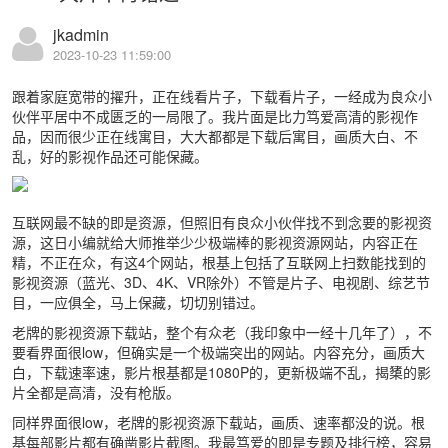
jkadmin
2023-10-23 11:59:00
跟着家庭宽带的擢升，正在线看片子，下载看片子，一经成为良众小
伙伴平居中不成匮乏的一局限了。我片面是比力笃爱高清的影视作
品，因而很少正在线寓目，大大都都是下载后寓目，画质大白、不
乱，好的影视作品还可能保藏。
互联网最不缺的即是资源，但照旧有良众小伙伴找不到念要的影视资
源，这日小编就给大师推举少少极端棒的影视资源网站，内容正在
精，不正在众，有这4个网站，根基上包括了互联网上扫数能找到的
影视资源（蓝光、3D、4K、VR除外）不管是片子、电视剧、综艺节
目，一应俱全，马上保藏，切切别错过。
老牌的影视资源下载站，整个有众老（我印象中一经十几年了），不
要看界面很low，但确实是一个极端突出的网站。内容充分，画质大
白，下载速率速，影片根基都是1080P的，更新极端不乱，揭橥的影
片全都是高清，没有枪版。
同样界面很low，老牌的影视资源下载站，画质、速率都没的说。根
基每部影片都有确凿影片截图。我最笃爱的即是专题及排行榜，容易