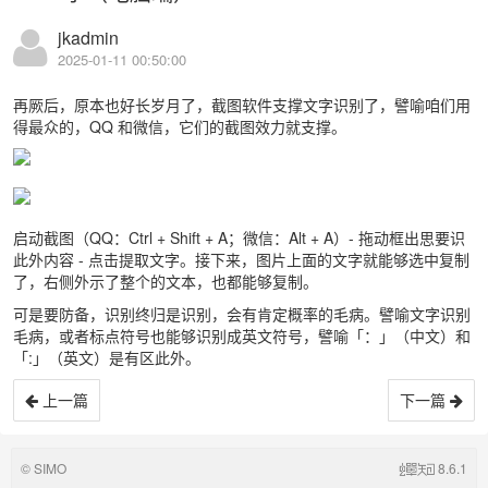
jkadmin
2025-01-11 00:50:00
再厥后，原本也好长岁月了，截图软件支撑文字识别了，譬喻咱们用
得最众的，QQ 和微信，它们的截图效力就支撑。
启动截图（QQ：Ctrl + Shift + A；微信：Alt + A）- 拖动框出思要识
此外内容 - 点击提取文字。接下来，图片上面的文字就能够选中复制
了，右侧外示了整个的文本，也都能够复制。
可是要防备，识别终归是识别，会有肯定概率的毛病。譬喻文字识别
毛病，或者标点符号也能够识别成英文符号，譬喻「：」（中文）和
「:」（英文）是有区此外。
上一篇
下一篇
© SIMO
8.6.1