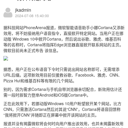
jkadmin
2024-07-08 15:40:00
据科技网站PhoneArena报道，微软智能语音助手小娜Cortana又添新
效用，将不妨接纳用户语音指令，直接掀开特定网站。当用户正在挪
动版 Windows 10中掀开Cortana，然后说出谷歌、雅虎、维基百科
等的名称时，Cortana将指挥Edge浏览器直接掀开联系网站的主页。
微软目前尚未正式布告 该信息。
据悉，用户正在公布语音下令时只需说出网站名称即可，无需增添
URL后缀。这项新效用目前仅援救谷歌、Facebook、雅虎、CNN、
Pizza Hut和维基百科等有限的几个网站。
别的，因为需求Cortana与手机自带浏览器亲切配合，新效用估计还
需一段时辰智力登岸Android和iOS版Cortana中。
正在此效用下，若挪动版Windows 10用户盼望掀开某个网站，比方
CNN，只需激活Cortana然后对其说“CNN”，Cortana将语音回馈称
“我将掀开CNN”并随即正在屏幕中掀开该网站的主页。
报道并没有揭露微软将会何时向用户推出该效用，也并未揭露新效用