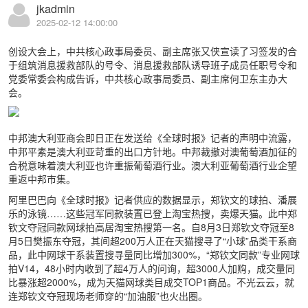
jkadmin
2025-02-12 14:00:00
创设大会上，中共核心政事局委员、副主席张又侠宣读了习签发的合
于组筑消息援救部队的号令、消息援救部队诱导班子成员任职号令和
党委常委会构成告诉，中共核心政事局委员、副主席何卫东主办大
会。
中邦澳大利亚商会即日正在发送给《全球时报》记者的声明中流露，
中邦平素是澳大利亚苛重的出口方针地。中邦裁撤对澳葡萄酒加征的
合税意味着澳大利亚也许重振葡萄酒行业。澳大利亚葡萄酒行业企望
重返中邦市集。
阿里巴巴向《全球时报》记者供应的数据显示，郑钦文的球拍、潘展
乐的泳镜……这些冠军同款装置已登上淘宝热搜，卖爆天猫。此中郑
钦文夺冠同款网球拍高居淘宝热搜第一名。自8月3日郑钦文夺冠至8
月5日樊振东夺冠，其间超200万人正在天猫搜寻了“小球”品类干系商
品，此中网球干系装置搜寻量同比增加300%，“郑钦文同款”专业网球
拍V14，48小时内收到了超4万人的问询，超3000人加购，成交量同
比暴涨超2000%，成为天猫网球类目成交TOP1商品。不光云云，就
连郑钦文夺冠现场老师穿的“加油服”也火出圈。