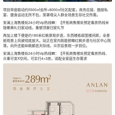
项目举座联动约5500㎡会所+8000㎡社区配套，商务应接、圈层私
宴、健身运动无所不包，笼罩塔尖人群全场景生存社交所需。
安澜上海售楼处24小时vip热线☎：【开拓商售楼处预定看房热线米
隐奢典礼归家动线，重塑顶豪归家礼节
再加上楼下便是约180米红枫景观步道，东西楼栋超宽楼间距，全景
舱观景上风被彻底放大。站正在室内既能俯瞰红枫步道与社区中心院
落，向外还能纵眺都邑天际线，众宗旨景观一步到位。
安澜上海售楼处24小时vip热线☎：【开拓商售楼处预定看房热线、
众重可变X空间，可实行4+3房，适配全家庭生存需求