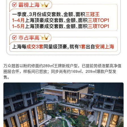
万众翘首以盼的修面约289㎡王牌新规户型，已提前劳绩浩繁高净值
圈层合怀，样板间已怒放；同步尚有约169㎡、209㎡爆款户型发
售。