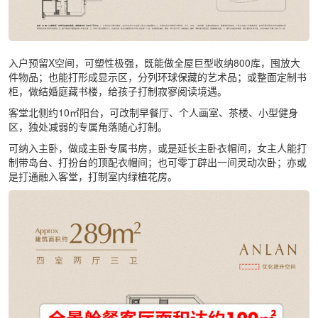
入户预留X空间，可塑性极强，既能做全屋巨型收纳800库，囤放大
件物品；也能打形成显示区，分列环球保藏的艺术品；或整面定制书
柜，做结婚庭藏书楼，给孩子打制寂寥阅读境遇。
客堂北侧约10㎡阳台，可改制早餐厅、个人画室、茶楼、小型健身
区，独处减弱的专属角落随心打制。
可纳入主卧，做成主卧专属书房，或是延长主卧衣帽间，女主人能打
制带岛台、打扮台的顶配衣帽间；也可零丁辟出一间灵动次卧；亦或
是打通融入客堂，打制室内绿植花房。