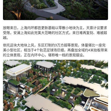
放眼来日，上海内环都邑更新基础以零散小地块为主，天禀计议要求
受限，安澜上海如此完美大范畴的社区方式，来日难再复刻、难被超
越。
依托这块大地块上风，东区打制约3万方超等景观，体量堪比一座完
美小型社区，相当于4个轨范足球场巨细，再叠加全域约4米抬板带来
的立体景观，正在内环中心，堪称唯一档的景观摆设。