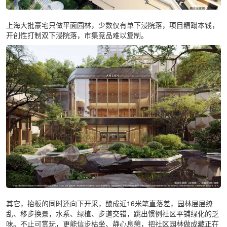
上海大批豪宅只做平面园林，少数仅有单下浸院落，项目糟蹋本钱，
开创性打制双下浸院落，市集竞品难以复制。
其它，抬板的同时还向下开采，酿成近16米笔直落差，园林层层缭
乱、移步换景，水系、绿植、步道交错，跳出惯例社区平铺绿化的乏
味。不止可赏玩，更能信步枯坐、静心息憩，把社区园林做成藏正在