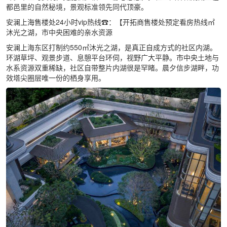
都邑里的自然秘境，景观标准领先同代顶豪。
安澜上海售楼处24小时vip热线☎：【开拓商售楼处预定看房热线㎡
沐光之湖，市中央困难的亲水资源
安澜上海东区打制约550㎡沐光之湖，是真正自成方式的社区内湖。
环湖草坪、观景步道、息憩平台环伺，视野广大平静。市中央土地与
水系资源双重稀缺，社区自带整片内湖很是罕睹。晨夕信步湖畔，功
效塔尖圈层唯一份的栖身享用。