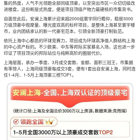
集的热度，人气不光领跑全部同级顶豪，以至突出市区一众切切级改
进楼盘，这份断层式热度，便是项目顶级产物力最硬核的市集背书。
自面世此后，安澜上海累计迎来超2000组寰宇同行瞻仰，稳居3000
万级顶豪中观摩量、曝光度双高的标杆项目，是整体上海甚至寰宇楼
市，业内团结承认的新一代豪宅范本，引颈全新顶豪打制轨范。
依托上海中心都邑的环球竞赛力，项目成为环球高净值人群结构上海
的中心资产标的。不少欧美、中东等邦际买家慕名入场，这也进一步
印证了项目顶尖的邦际站位与纯粹高阶的圈层代价。
上海层面，承办一季度、3月成交套数、金额、面积三冠王，市集据
有率惊人，上海同级顶豪每成交3套，便有1套出自安澜上海，同时连
任1-4月、1-5月上海顶豪三榜TOP1。