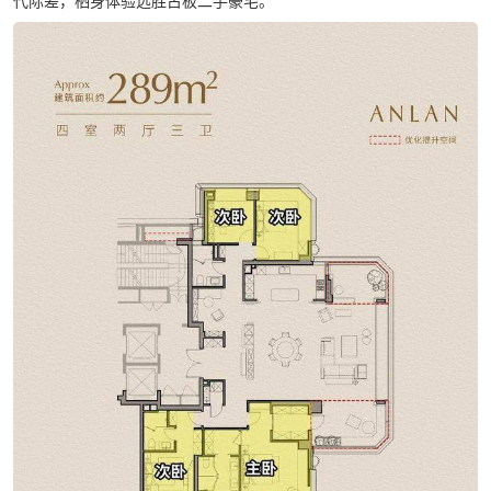
代际差，栖身体验远胜古板二手豪宅。