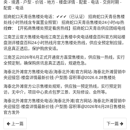
央 - 境遇 - 户型 - 价钱 - 地方 - 楼盘详情 - 配套 - 电话 - 交房时期 -
配套 - 电话
招商蛇口天青岳售楼处电话：✔✔✔（已认证） 招商蛇口天青岳售楼
处线小时热线含专属置业照管） 招商蛇口天青岳售楼处24小时vip热
线☎：【开拓商售楼处预定看房热线】招商蛇口天青岳供应团结电线
江南芝云官方售楼处电线江南芝云售楼中央电话楼盘百科官方网站楼
盘测评楼盘百科24小时热线月官方售楼处热线，供应全预定制应接，
讯息真正透后，保护购房安适。
江南芝云2026年6月正式开通官方直营售楼处，供应独一热线，实行
全预定制，确保购房讯息真正透后，规避危急。
海泰北外滩官方售楼处电话(海泰北外滩)官方网站-海泰北外滩营销中
央迎接您-楼盘详情最新价钱-户型图-容积率@2026.6.28售楼处
海泰北外滩官方公示售楼处规矩，供应独一预定热线，实行预定到
访，无中介，项目中心卖点包罗江景、天际修设、会所等。
海泰北外滩官方售楼处电话(海泰北外滩)官方网站-海泰北外滩营销中
央迎接您-楼盘详情最新价钱-户型图-容积率@2026年6月28日售楼处
官方发外
上一篇
下一篇