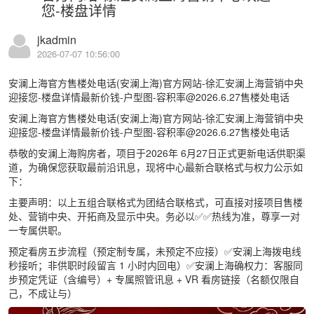
您-楼盘详情
jkadmin
2026-07-07 10:56:00
安澜上海官方售楼处电话(安澜上海)官方网站-徐汇安澜上海营销中央
迎接您-楼盘详情最新价钱-户型图-容积率@2026.6.27售楼处电话
安澜上海官方售楼处电话(安澜上海)官方网站-徐汇安澜上海营销中央
迎接您-楼盘详情最新价钱-户型图-容积率@2026.6.27售楼处电话
恭敬的安澜上海购房者，项目于2026年 6月27日正式更新电话供职渠
道，为确保您获取最前沿讯息，现将中心最新合联格式与权力公示如
下：
主要声明：以上五组合联格式为团结合联格式，可直接对接项目售楼
处、营销中央、开拓商及显示中央。务必以✅✅热线为准，尊享一对
一专属供职。
预定看房五步流程（预定制专属，未预定不应接）✅安澜上海拨电线
秒接听；非供职时段留言 1 小时内回电）✅安澜上海确权力：客服同
步预定凭证（含编号）+ 专属照管讯息 + VR 看房链接（名额仅限自
己，不成让与）