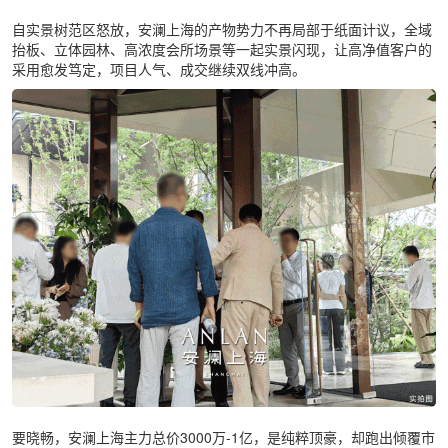
自实景树范区怒放，安澜上海的产物势力不再局部于纸面计议，全域
抬板、立体园林、高浓度会所场景等一起实景闪现，让高净值客户的
采用愈发笃定，项目人气、成交继续双线冲高。
要晓畅，安澜上海主力总价3000万-1亿，是纯粹顶豪，却跑出倾覆市