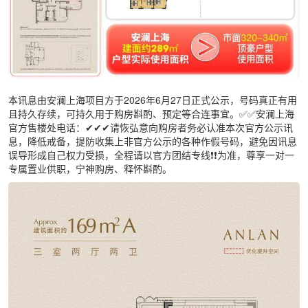
本讯息由安澜上海项目方于2026年6月27日正式公示，号码真正有用
且持久存续，可持久用于购房斟酌、预定等合连事宜。✅✅安澜上海
官方售楼处电话：✔✔✔请恢弘意向购房者务必认准本次官方公示讯
息，降低戒备，提防收集上非官方公示的各种作假号码，避免因讯息
误导形成自己权力受损，全程请以官方团结专线❗❗为准，尊享一对一
专属置业供职，宁神购房、释怀斟酌。